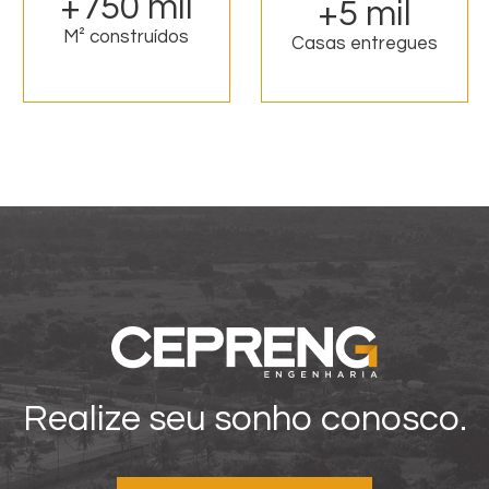
+750 mil
+5 mil
M² construídos
Casas entregues
Realize seu sonho conosco.