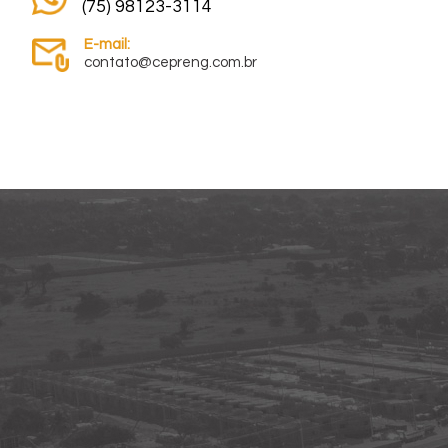
(75) 98123-3114
E-mail:
contato@cepreng.com.br