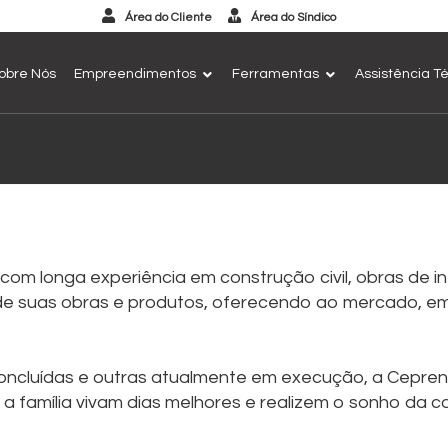
Área do Cliente
Área do Síndico
obre Nós
Empreendimentos
Ferramentas
Assistência T
om longa experiência em construção civil, obras de i
de suas obras e produtos, oferecendo ao mercado, e
 concluídas e outras atualmente em execução, a Cepr
a família vivam dias melhores e realizem o sonho da c